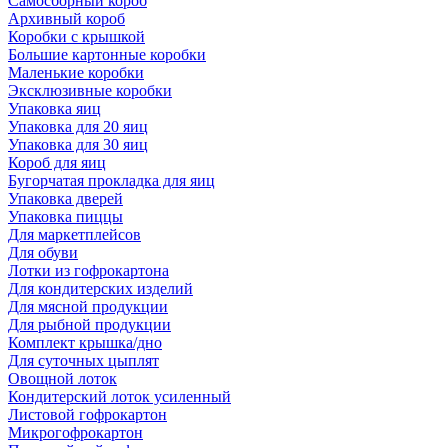
Самосборный короб
Архивный короб
Коробки с крышкой
Большие картонные коробки
Маленькие коробки
Эксклюзивные коробки
Упаковка яиц
Упаковка для 20 яиц
Упаковка для 30 яиц
Короб для яиц
Бугорчатая прокладка для яиц
Упаковка дверей
Упаковка пиццы
Для маркетплейсов
Для обуви
Лотки из гофрокартона
Для кондитерских изделий
Для мясной продукции
Для рыбной продукции
Комплект крышка/дно
Для суточных цыплят
Овощной лоток
Кондитерский лоток усиленный
Листовой гофрокартон
Микрогофрокартон