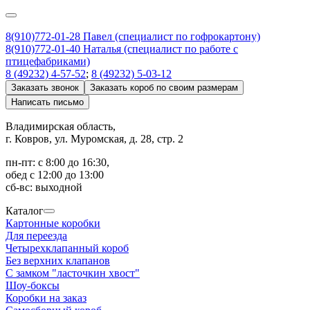
8(910)772-01-28 Павел (специалист по гофрокартону)
8(910)772-01-40 Наталья (специалист по работе с
птицефабриками)
8 (49232) 4-57-52
;
8 (49232) 5-03-12
Заказать звонок
Заказать короб по своим размерам
Написать письмо
Владимирская область,
г. Ковров, ул. Муромская, д. 28, стр. 2
пн-пт: с 8:00 до 16:30,
обед с 12:00 до 13:00
сб-вс: выходной
Каталог
Картонные коробки
Для переезда
Четырехклапанный короб
Без верхних клапанов
С замком "ласточкин хвост"
Шоу-боксы
Коробки на заказ