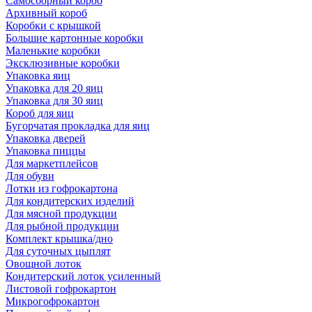
Самосборный короб
Архивный короб
Коробки с крышкой
Большие картонные коробки
Маленькие коробки
Эксклюзивные коробки
Упаковка яиц
Упаковка для 20 яиц
Упаковка для 30 яиц
Короб для яиц
Бугорчатая прокладка для яиц
Упаковка дверей
Упаковка пиццы
Для маркетплейсов
Для обуви
Лотки из гофрокартона
Для кондитерских изделий
Для мясной продукции
Для рыбной продукции
Комплект крышка/дно
Для суточных цыплят
Овощной лоток
Кондитерский лоток усиленный
Листовой гофрокартон
Микрогофрокартон