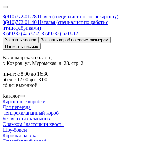
8(910)772-01-28 Павел (специалист по гофрокартону)
8(910)772-01-40 Наталья (специалист по работе с
птицефабриками)
8 (49232) 4-57-52
;
8 (49232) 5-03-12
Заказать звонок
Заказать короб по своим размерам
Написать письмо
Владимирская область,
г. Ковров, ул. Муромская, д. 28, стр. 2
пн-пт: с 8:00 до 16:30,
обед с 12:00 до 13:00
сб-вс: выходной
Каталог
Картонные коробки
Для переезда
Четырехклапанный короб
Без верхних клапанов
С замком "ласточкин хвост"
Шоу-боксы
Коробки на заказ