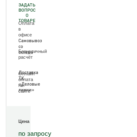
ЗАДАТЬ
ВОПРОС
О
ТОВАРЕ
Оплата
в
офисе
Самовывоз
со
Безналичный
склада
расчёт
Доставка
Онлайн
ТК
оплата
«Деловые
на
линии»
сайте
Цена
по запросу