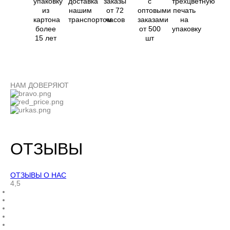
упаковку
доставка
заказы
с
трехцветную
из
нашим
от 72
оптовыми
печать
картона
транспортом
часов
заказами
на
более
от 500
упаковку
15 лет
шт
НАМ ДОВЕРЯЮТ
ОТЗЫВЫ
ОТЗЫВЫ О НАС
4,5