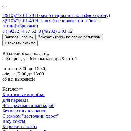
8(910)772-01-28 Павел (специалист по гофрокартону)
8(910)772-01-40 Наталья (специалист по работе с
птицефабриками)
8 (49232) 4-57-52
;
8 (49232) 5-03-12
Заказать звонок
Заказать короб по своим размерам
Написать письмо
Владимирская область,
г. Ковров, ул. Муромская, д. 28, стр. 2
пн-пт: с 8:00 до 16:30,
обед с 12:00 до 13:00
сб-вс: выходной
Каталог
Картонные коробки
Для переезда
Четырехклапанный короб
Без верхних клапанов
С замком "ласточкин хвост"
Шоу-боксы
Коробки на заказ