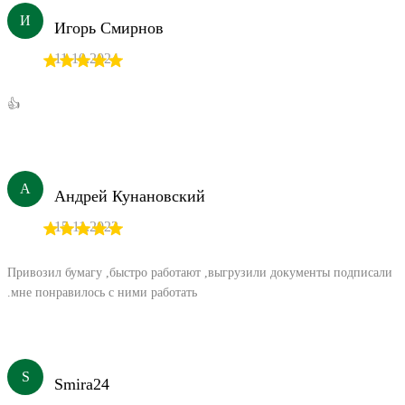
И
Игорь Смирнов
11.10.2024
👍
А
Андрей Кунановский
15.11.2023
Привозил бумагу ,быстро работают ,выгрузили документы подписали
.мне понравилось с ними работать
S
Smira24