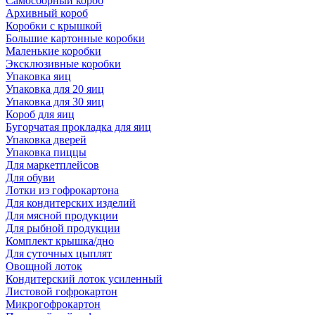
Самосборный короб
Архивный короб
Коробки с крышкой
Большие картонные коробки
Маленькие коробки
Эксклюзивные коробки
Упаковка яиц
Упаковка для 20 яиц
Упаковка для 30 яиц
Короб для яиц
Бугорчатая прокладка для яиц
Упаковка дверей
Упаковка пиццы
Для маркетплейсов
Для обуви
Лотки из гофрокартона
Для кондитерских изделий
Для мясной продукции
Для рыбной продукции
Комплект крышка/дно
Для суточных цыплят
Овощной лоток
Кондитерский лоток усиленный
Листовой гофрокартон
Микрогофрокартон