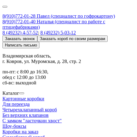
8(910)772-01-28 Павел (специалист по гофрокартону)
8(910)772-01-40 Наталья (специалист по работе с
птицефабриками)
8 (49232) 4-57-52
;
8 (49232) 5-03-12
Заказать звонок
Заказать короб по своим размерам
Написать письмо
Владимирская область,
г. Ковров, ул. Муромская, д. 28, стр. 2
пн-пт: с 8:00 до 16:30,
обед с 12:00 до 13:00
сб-вс: выходной
Каталог
Картонные коробки
Для переезда
Четырехклапанный короб
Без верхних клапанов
С замком "ласточкин хвост"
Шоу-боксы
Коробки на заказ