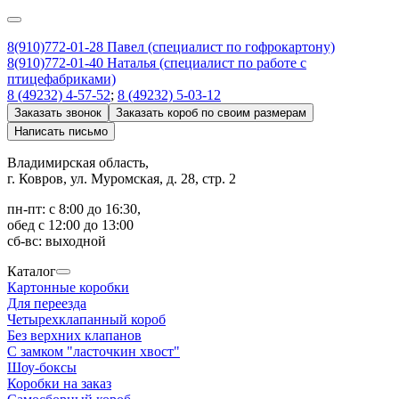
8(910)772-01-28 Павел (специалист по гофрокартону)
8(910)772-01-40 Наталья (специалист по работе с
птицефабриками)
8 (49232) 4-57-52
;
8 (49232) 5-03-12
Заказать звонок
Заказать короб по своим размерам
Написать письмо
Владимирская область,
г. Ковров, ул. Муромская, д. 28, стр. 2
пн-пт: с 8:00 до 16:30,
обед с 12:00 до 13:00
сб-вс: выходной
Каталог
Картонные коробки
Для переезда
Четырехклапанный короб
Без верхних клапанов
С замком "ласточкин хвост"
Шоу-боксы
Коробки на заказ