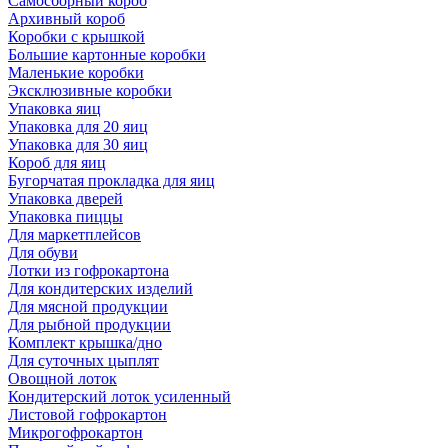
Самосборный короб
Архивный короб
Коробки с крышкой
Большие картонные коробки
Маленькие коробки
Эксклюзивные коробки
Упаковка яиц
Упаковка для 20 яиц
Упаковка для 30 яиц
Короб для яиц
Бугорчатая прокладка для яиц
Упаковка дверей
Упаковка пиццы
Для маркетплейсов
Для обуви
Лотки из гофрокартона
Для кондитерских изделий
Для мясной продукции
Для рыбной продукции
Комплект крышка/дно
Для суточных цыплят
Овощной лоток
Кондитерский лоток усиленный
Листовой гофрокартон
Микрогофрокартон